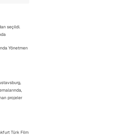
an seçildi.
nda
lında Yönetmen
ustavsburg,
nemalarında,
nan projeler
kfurt Türk Film