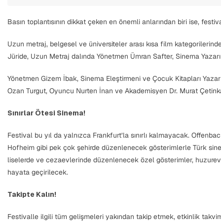
Basın toplantısının dikkat çeken en önemli anlarından biri ise, festi
Uzun metraj, belgesel ve üniversiteler arası kısa film kategorilerind
Jüride, Uzun Metraj dalında Yönetmen Ümran Safter, Sinema Yazarı
Yönetmen Gizem İbak, Sinema Eleştirmeni ve Çocuk Kitapları Yazar
Ozan Turgut, Oyuncu Nurten İnan ve Akademisyen Dr. Murat Çetinka
Sınırlar Ötesi Sinema!
Festival bu yıl da yalnızca Frankfurt’la sınırlı kalmayacak. Offe
Hofheim gibi pek çok şehirde düzenlenecek gösterimlerle Türk sinem
liselerde ve cezaevlerinde düzenlenecek özel gösterimler, huzurevi
hayata geçirilecek.
Takipte Kalın!
Festivalle ilgili tüm gelişmeleri yakından takip etmek, etkinlik tak