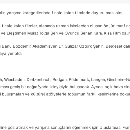
valin yarışma kategorilerinde finale kalan filmlerin duyurulması oldu.
e finale kalan filmler, alanında uzman isimlerden oluşan ön jüri tarafınd
 ve Eleştirmen Murat Tolga Şen ve Oyuncu Senan Kara, Kısa Film dalı
ı Banu Bozdemir, Akademisyen Dr. Gülizar Öztürk Şahin, Belgesel da
ya yer aldı.
nbach, Wiesbaden, Dietzenbach, Rodgau, Rödermark, Langen, Ginsheim-G
ası geniş bir coğrafyada izleyiciyle buluşacak. Ayrıca, açık hava si
 buluşmaları ve kültürel atölyelerle toplumun farklı kesimlerine doku
vimine göz atmak ve yarışma sonuçlarını öğrenmek için Uluslararası Fran