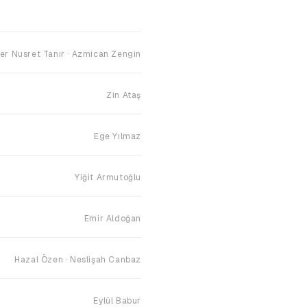
r Nusret Tanır · Azmican Zengin
Zin Ataş
Ege Yılmaz
Yiğit Armutoğlu
Emir Aldoğan
Hazal Özen · Neslişah Canbaz
Eylül Babur