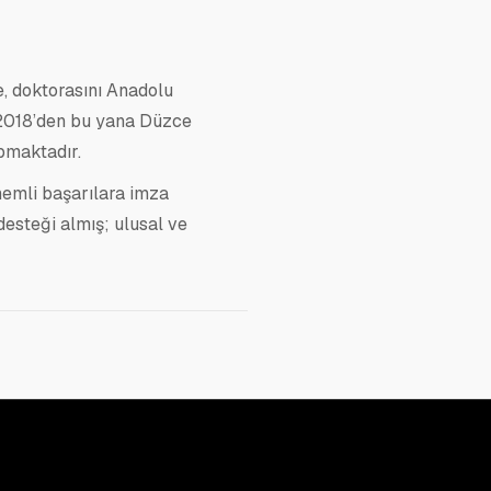
e, doktorasını Anadolu
 2018’den bu yana Düzce
pmaktadır.
nemli başarılara imza
desteği almış; ulusal ve