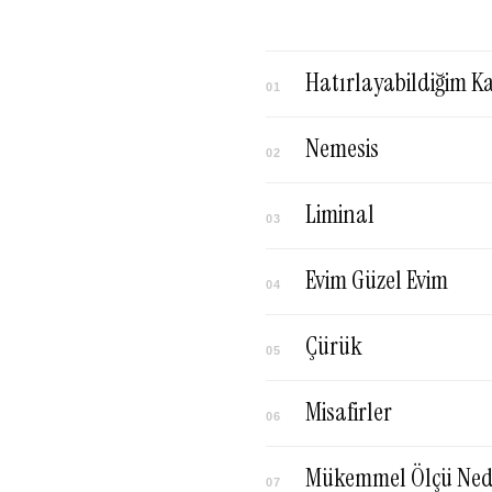
Hatırlayabildiğim K
01
Nemesis
02
Liminal
03
Evim Güzel Evim
04
Çürük
05
Misafirler
06
Mükemmel Ölçü Ned
07