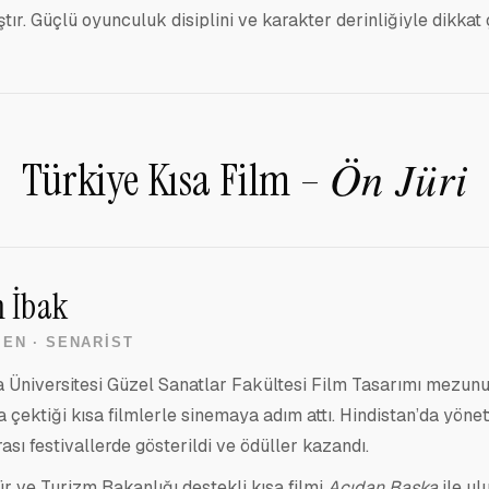
ştır. Güçlü oyunculuk disiplini ve karakter derinliğiyle dikkat
Ön Jüri
Türkiye Kısa Film –
 İbak
EN · SENARIST
Üniversitesi Güzel Sanatlar Fakültesi Film Tasarımı mezunu
a çektiği kısa filmlerle sinemaya adım attı. Hindistan’da yönett
ası festivallerde gösterildi ve ödüller kazandı.
tür ve Turizm Bakanlığı destekli kısa filmi
Acıdan Başka
ile ul