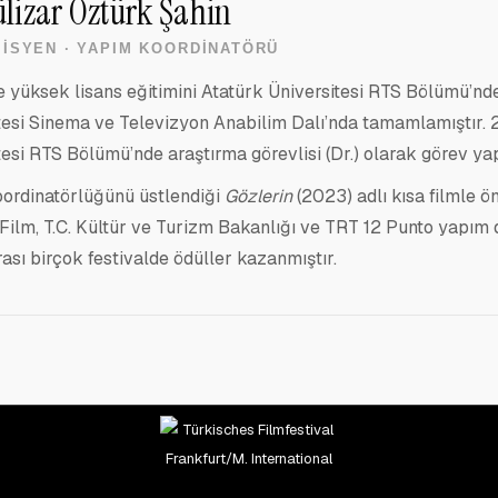
ülizar Öztürk Şahin
ISYEN · YAPIM KOORDINATÖRÜ
e yüksek lisans eğitimini Atatürk Üniversitesi RTS Bölümü’nd
tesi Sinema ve Televizyon Anabilim Dalı’nda tamamlamıştır.
tesi RTS Bölümü’nde araştırma görevlisi (Dr.) olarak görev ya
ordinatörlüğünü üstlendiği
Gözlerin
(2023) adlı kısa filmle ö
. Film, T.C. Kültür ve Turizm Bakanlığı ve TRT 12 Punto yapım 
rası birçok festivalde ödüller kazanmıştır.