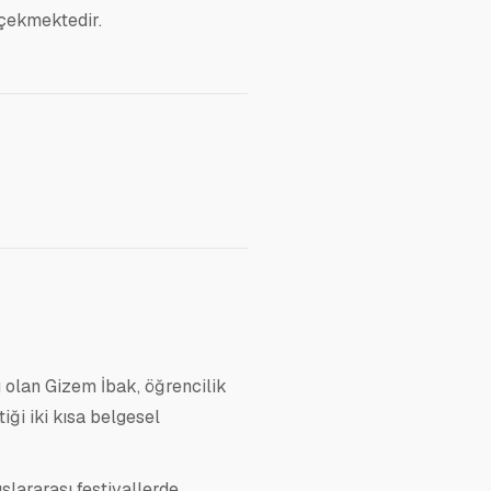
 çekmektedir.
 olan Gizem İbak, öğrencilik
iği iki kısa belgesel
uslararası festivallerde