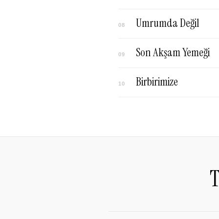
Umrumda Değil
08
Son Akşam Yemeği
09
Birbirimize
10
T