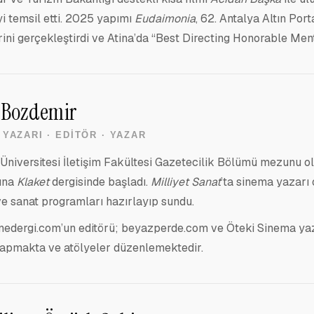
yi temsil etti. 2025 yapımı
Eudaimonia
, 62. Antalya Altın Por
ini gerçekleştirdi ve Atina’da “Best Directing Honorable Ment
 Bozdemir
YAZARI · EDITÖR · YAZAR
 Üniversitesi İletişim Fakültesi Gazetecilik Bölümü mezunu 
ına
Klaket
dergisinde başladı.
Milliyet Sanat
’ta sinema yazarı 
e sanat programları hazırlayıp sundu.
nedergi.com’un editörü; beyazperde.com ve Öteki Sinema yazar
yapmakta ve atölyeler düzenlemektedir.