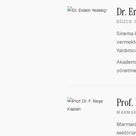
Dr. E
DÜZCE 
Sinema k
vermekte
Yardımcı
Akademik
yönetmen
Prof.
MARMAR
Marmara 
sektörün