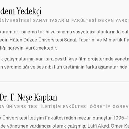
rdem Yedekçi
ÜNIVERSITESI SANAT-TASARIM FAKÜLTESI DEKAN YARD
uramları, sinema tarihi ve sinema sosyolojisi alanlarında ç
dir. Hâlen Düzce Üniversitesi Sanat, Tasarım ve Mimarlık F
lığı görevini yürütmektedir.
 çalışmalarının yanı sıra çeşitli kısa film projelerinde yönet
 yardımcılığı ve ses gibi film üretiminin farklı aşamalarında 
 Dr. F. Neşe Kaplan
A ÜNIVERSITESI İLETIŞIM FAKÜLTESI ÖĞRETIM GÖREV
Üniversitesi İletişim Fakültesi’nden mezun olmuştur. 1995–1
de yönetmen yardımcısı olarak çalışmış; Lütfi Akad, Ömer K