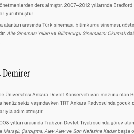
önetmenlerden ders almıştır. 2007–2012 yıllarında Bradford Ü
ar yürütmüştür.
a alanları arasında Türk sineması, bilimkurgu sineması, göste
ır.
Aile Sineması Yılları
ve
Bilimkurgu Sinemasını Okumak
dah
.
 Demirer
U
e Üniversitesi Ankara Devlet Konservatuvarı mezunu olan R
a henüz sekiz yaşındayken TRT Ankara Radyosu’nda çocuk p
arıyla adım atmıştır.
8 yılları arasında Trabzon Devlet Tiyatrosu’nda görev alan 
da
Maraşlı
,
Çarpışma
,
Alev Alev
ve
Son Nefesine Kadar
başta o