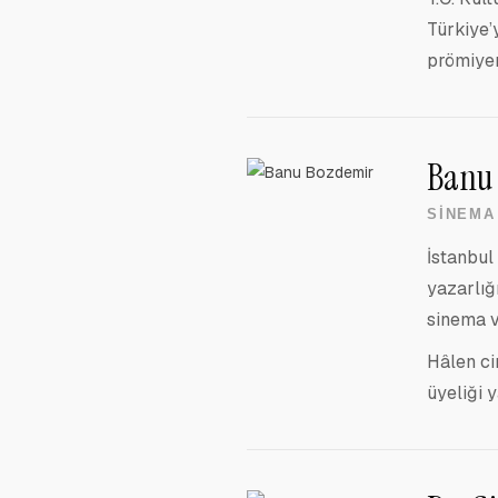
Türkiye’
prömiyer
Banu
SINEMA 
İstanbul
yazarlığ
sinema v
Hâlen ci
üyeliği 