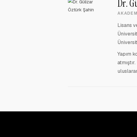
Dr. G
AKADEM
Lisans v
Üniversi
Üniversi
Yapım ko
atmıştır
uluslara