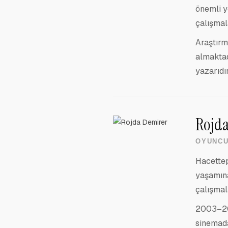
önemli y
çalışmal
Araştırm
almaktad
yazarıdır
Rojda
OYUNC
Hacettep
yaşamın
çalışmal
2003–200
sinema