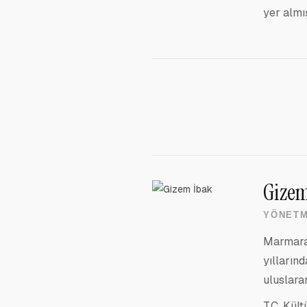
yer almı
Gizem
YÖNETM
Marmara 
yıllarınd
uluslarar
T.C. Kül