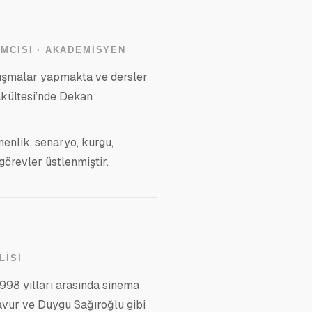
IMCISI · AKADEMISYEN
alışmalar yapmakta ve dersler
akültesi’nde Dekan
menlik, senaryo, kurgu,
görevler üstlenmiştir.
LISI
998 yılları arasında sinema
avur ve Duygu Sağıroğlu gibi