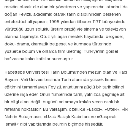
mekânı olarak ele alan bir yönetmen ve yapımcıdır. İstanbul'da
doğan Feyizli, akademik olarak tarih disiplininden beslenen
entelektüel altyapısını, 1995 yılından itibaren TRT bünyesinde
yürüttüğü uzun soluklu üretim pratiğiyle sinema ve televizyon
alanına taşımıştır. Otuz yılı aşan meslek hayatında; belgesel,
doku-drama, dramatik belgesel ve kurmaca türlerinde
yüzlerce bölüm ve onlarca film üretmiş; Türkiye'nin görsel
hafızasına kalıcı katkılar sunmuştur.
Hacettepe Üniversitesi Tarih Bölümü'nden mezun olan ve Hacı
Bayram Veli Üniversitesi'nde Tarih alanında yüksek lisans
eğitimini tamamlayan Feyizli, anlatılarını güçlü bir tarih bilinci
üzerine inşa eder. Onun filmlerinde tarih, yalnızca geçmişe ait
bir bilgi alanı değil; bugünü anlamaya imkân veren canlı bir
referans noktasıdır. Bu yaklaşım, özellikle »Eskici«, »Öteki«, »İki
Nehrin Buluşması«, »Uzak Bakışlı Kadınlar« ve »Gaspıralı
İsmail« gibi yapıtlarında belirgin biçimde hissedilir.