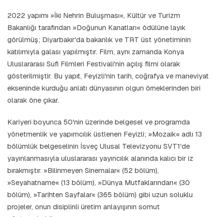
2022 yapımı »İki Nehrin Buluşması«, Kültür ve Turizm
Bakanlığı tarafından »Doğunun Kanatları« ödülüne layık
görülmüş; Diyarbakır'da bakanlık ve TRT üst yönetiminin
katılımıyla galası yapılmıştır. Film, aynı zamanda Konya
Uluslararası Sufi Filmleri Festivali'nin açılış filmi olarak
gösterilmiştir. Bu yapıt, Feyizli'nin tarih, coğrafya ve maneviyat
ekseninde kurduğu anlatı dünyasının olgun örneklerinden biri
olarak öne çıkar.
Kariyeri boyunca 50'nin üzerinde belgesel ve programda
yönetmenlik ve yapımcılık üstlenen Feyizli; »Mozaik« adlı 13
bölümlük belgeselinin İsveç Ulusal Televizyonu SVT1'de
yayınlanmasıyla uluslararası yayıncılık alanında kalıcı bir iz
bırakmıştır. »Bilinmeyen Sinemalar« (52 bölüm),
»Seyahatname« (13 bölüm), »Dünya Mutfaklarından« (30
bölüm), »Tarihten Sayfalar« (365 bölüm) gibi uzun soluklu
projeler, onun disiplinli üretim anlayışının somut