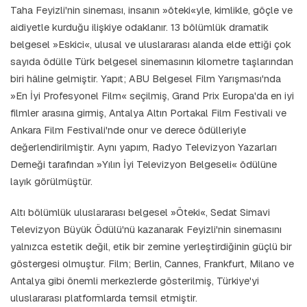
Taha Feyizli'nin sineması, insanın »öteki«yle, kimlikle, göçle ve
aidiyetle kurduğu ilişkiye odaklanır. 13 bölümlük dramatik
belgesel »Eskici«, ulusal ve uluslararası alanda elde ettiği çok
sayıda ödülle Türk belgesel sinemasının kilometre taşlarından
biri hâline gelmiştir. Yapıt; ABU Belgesel Film Yarışması'nda
»En İyi Profesyonel Film« seçilmiş, Grand Prix Europa'da en iyi
filmler arasına girmiş, Antalya Altın Portakal Film Festivali ve
Ankara Film Festivali'nde onur ve derece ödülleriyle
değerlendirilmiştir. Aynı yapım, Radyo Televizyon Yazarları
Derneği tarafından »Yılın İyi Televizyon Belgeseli« ödülüne
layık görülmüştür.
Altı bölümlük uluslararası belgesel »Öteki«, Sedat Simavi
Televizyon Büyük Ödülü'nü kazanarak Feyizli'nin sinemasını
yalnızca estetik değil, etik bir zemine yerleştirdiğinin güçlü bir
göstergesi olmuştur. Film; Berlin, Cannes, Frankfurt, Milano ve
Antalya gibi önemli merkezlerde gösterilmiş, Türkiye'yi
uluslararası platformlarda temsil etmiştir.