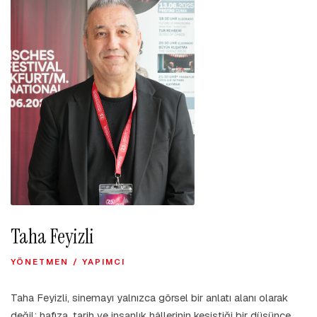
Taha Feyizli
YÖNETMEN / YAPIMCI
Taha Feyizli, sinemayı yalnızca görsel bir anlatı alanı olarak
değil; hafıza, tarih ve insanlık hâllerinin kesiştiği bir düşünce