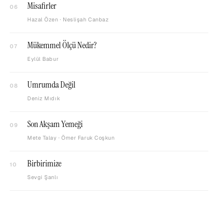
Misafirler
06
Hazal Özen · Neslişah Canbaz
Mükemmel Ölçü Nedir?
07
Eylül Babur
Umrumda Değil
08
Deniz Mıdık
Son Akşam Yemeği
09
Mete Talay · Ömer Faruk Coşkun
Birbirimize
10
Sevgi Şanlı