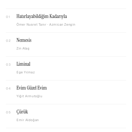
Hatırlayabildiğim Kadarıyla
01
Ömer Nusret Tanır · Azmican Zengin
Nemesis
02
Zin Ataş
Liminal
03
Ege Yılmaz
Evim Güzel Evim
04
Yiğit Armutoğlu
Çürük
05
Emir Aldoğan