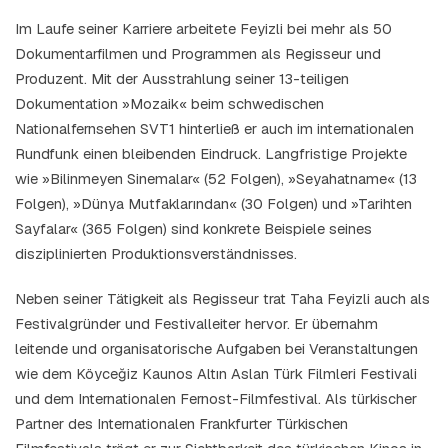
Im Laufe seiner Karriere arbeitete Feyizli bei mehr als 50
Dokumentarfilmen und Programmen als Regisseur und
Produzent. Mit der Ausstrahlung seiner 13-teiligen
Dokumentation »Mozaik« beim schwedischen
Nationalfernsehen SVT1 hinterließ er auch im internationalen
Rundfunk einen bleibenden Eindruck. Langfristige Projekte
wie »Bilinmeyen Sinemalar« (52 Folgen), »Seyahatname« (13
Folgen), »Dünya Mutfaklarından« (30 Folgen) und »Tarihten
Sayfalar« (365 Folgen) sind konkrete Beispiele seines
disziplinierten Produktionsverständnisses.
Neben seiner Tätigkeit als Regisseur trat Taha Feyizli auch als
Festivalgründer und Festivalleiter hervor. Er übernahm
leitende und organisatorische Aufgaben bei Veranstaltungen
wie dem Köyceğiz Kaunos Altın Aslan Türk Filmleri Festivali
und dem Internationalen Fernost-Filmfestival. Als türkischer
Partner des Internationalen Frankfurter Türkischen