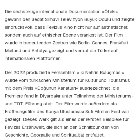
Die sechsteilige internationale Dokumentation »Öteki«
gewann den Sedat Simavi Televizyon Büyük Ödülü und zeigte
eindrucksvoll, dass Feyizlis Kino nicht nur auf ästhetischer,
sondern auch auf ethischer Ebene verankert ist. Der Film
wurde in bedeutenden Zentren wie Berlin, Cannes, Frankfurt,
Mailand und Antalya gezeigt und vertrat die Türkei auf
internationalen Plattformen.
Der 2022 produzierte Fernsehfilm »İki Nehrin Buluşması«
wurde vom türkischen Ministerium für Kultur und Tourismus
mit dem Preis »Doğunun Kanatları« ausgezeichnet; die
Premiere fand in Diyarbakır unter Teilnahme der Ministeriums-
und TRT-Führung statt. Der Film wurde außerdem als
Eröffnungsfilm des Konya Uluslararası Sufi Filmleri Festivali
gezeigt. Dieses Werk gilt als eines der reifsten Beispiele für
Feyizlis Erzählwelt, die sich an den Schnittpunkten von
Geschichte, Geografie und Spiritualität entfaltet.